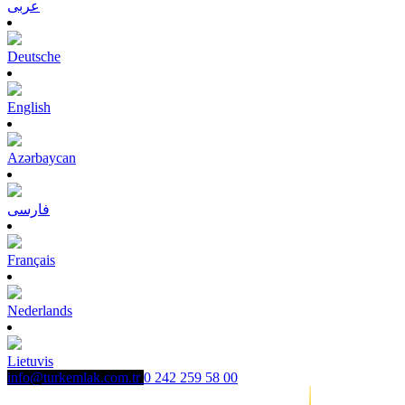
عربى
Deutsche
English
Azərbaycan
فارسی
Français
Nederlands
Lietuvis
info@turkemlak.com.tr
0 242 259 58 00