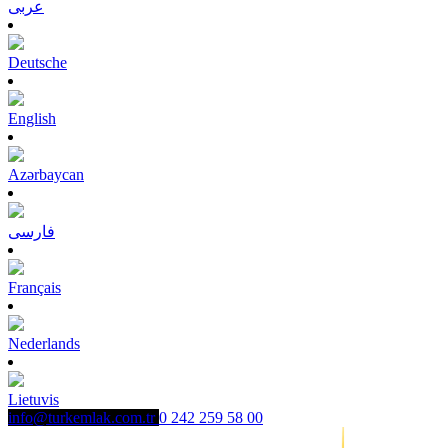
عربى
Deutsche
English
Azərbaycan
فارسی
Français
Nederlands
Lietuvis
info@turkemlak.com.tr
0 242 259 58 00