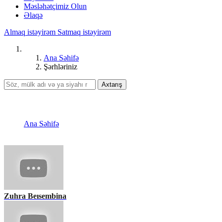
Məsləhətçimiz Olun
Əlaqə
Almaq istəyirəm
Satmaq istəyirəm
Ana Səhifə
Şərhləriniz
Axtarış
Şərhləriniz
Ana Səhifə
Şərhləriniz
Zuhra Beısembina