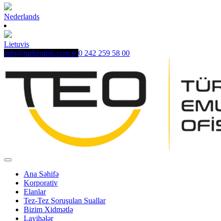
Nederlands
Lietuvis
info@turkemlak.com.tr
0 242 259 58 00
Ana Səhifə
Korporativ
Elanlar
Tez-Tez Soruşulan Suallar
Bizim Xidmətlə
Layihələr