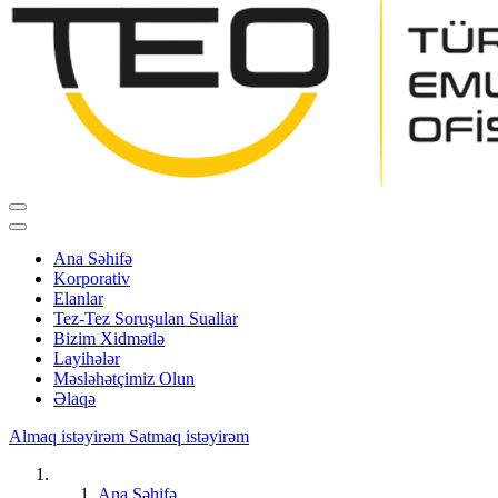
Ana Səhifə
Korporativ
Elanlar
Tez-Tez Soruşulan Suallar
Bizim Xidmətlə
Layihələr
Məsləhətçimiz Olun
Əlaqə
Almaq istəyirəm
Satmaq istəyirəm
Ana Səhifə