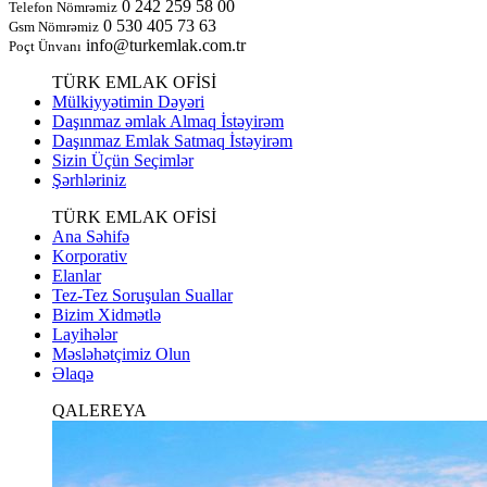
0 242 259 58 00
Telefon Nömrəmiz
0 530 405 73 63
Gsm Nömrəmiz
info@turkemlak.com.tr
Poçt Ünvanı
TÜRK EMLAK OFİSİ
Mülkiyyətimin Dəyəri
Daşınmaz əmlak Almaq İstəyirəm
Daşınmaz Emlak Satmaq İstəyirəm
Sizin Üçün Seçimlər
Şərhləriniz
TÜRK EMLAK OFİSİ
Ana Səhifə
Korporativ
Elanlar
Tez-Tez Soruşulan Suallar
Bizim Xidmətlə
Layihələr
Məsləhətçimiz Olun
Əlaqə
QALEREYA