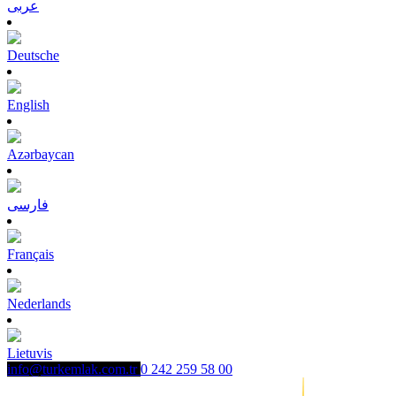
عربى
Deutsche
English
Azərbaycan
فارسی
Français
Nederlands
Lietuvis
info@turkemlak.com.tr
0 242 259 58 00