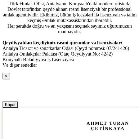
Türk Əmlak Ofisi, Antalyanın Konyaaltı'daki modern ofisində
Dövlət tərəfindən qeydə alınan rəsmi lisenziyalı bir professional
əmlak agentliyidir. Ekibimiz, bütün iş icazələri ilə lisenziyalı və təlim
keçmiş Əmlak mütəxəssislərindən ibarətdir.
Hər şəraitdə doğru və ən yaxşısını seçmək səyimiz uğurumuzun
mənbəyidir.
Qeydiyyatdan keçdiyimiz rəsmi qurumlar və lisenziyalar:
Antalya Ticarət və sənətkarlar Odası (Qeyd nömrəsi: 07/241426)
Antalya Əmlakçılar Palatası (Otaq Qeydiyyat No: 4242)
Konyaaltı Bələdiyyəsi İş Lisenziyası
Və digər sənədlər
×
Kapat
AHMET TURAN
ÇETİNKAYA