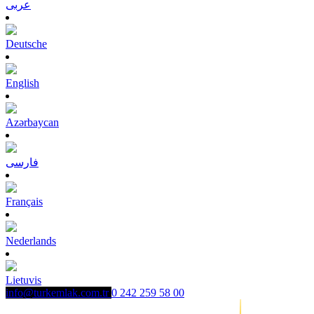
عربى
Deutsche
English
Azərbaycan
فارسی
Français
Nederlands
Lietuvis
info@turkemlak.com.tr
0 242 259 58 00