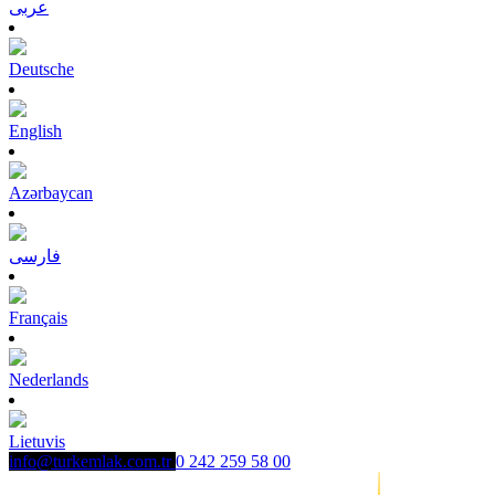
عربى
Deutsche
English
Azərbaycan
فارسی
Français
Nederlands
Lietuvis
info@turkemlak.com.tr
0 242 259 58 00