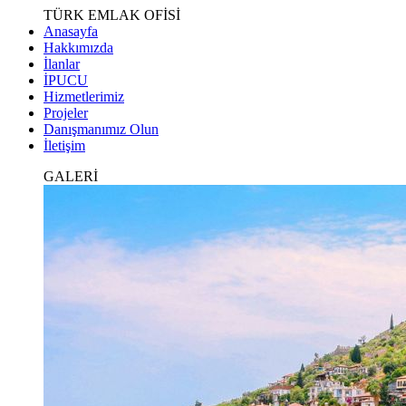
TÜRK EMLAK OFİSİ
Anasayfa
Hakkımızda
İlanlar
İPUCU
Hizmetlerimiz
Projeler
Danışmanımız Olun
İletişim
GALERİ