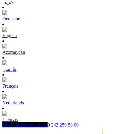
عربى
Deutsche
English
Azərbaycan
فارسی
Français
Nederlands
Lietuvis
info@turkemlak.com.tr
0 242 259 58 00