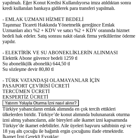
yapılmalı. Eğer Konut Kredisi Kullanılıyorsa imza atıldıktan sonra
kredi kullanılan bankaya gidilerek para transferi yapılmalı.
- EMLAK UZMANI HİZMET BEDELİ
Taşınmaz Ticareti Hakkında Yönetmelik gereğince Emlak
Uzmanları alıcı %2 + KDV ve satıcı %2 + KDV oranında hizmet
bedeli hak edeler. Satış sonrası nakit olarak firma yetkililerine ödeme
yapılır.
- ELEKTİRİK VE SU ABONEKLİKLERİN ALINMASI
Elektrik Abone güvence bedeli 1259 tl
Su abonelik(ilk abonelik) 644,50 tl
Su sözleşme devir 80,80 tl
- TÜRK VATANDAŞI OLAMAYANLAR İÇİN
PASAPORT ÇEVİRİSİ ÜCRETİ
TERCÜMEN ÜCRETİ
EKSPERTİZ ÜCRETİ
Yatırım Yoluyla Oturma İzni nasıl alınır?
Türkiye yabancıların emlak alımında en çok tercih ettikleri
ülkelerden biridir. Türkiye’de konut alımında bulunanarak oturma
izni almış yabancıların, aile bireyleri aile ikamet izni kapsamında
Türkiye’de ikamet edebilirler. Aile üyeleri başvuru sahibinin eşi ve
18 yaş altı çocuğu ile bağımlı ergin çocuğunu ifade etmektedir.
İkamet İzni Gerekli Evraklar;