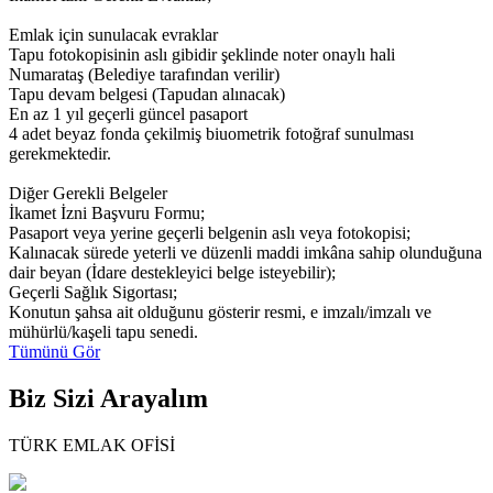
Emlak için sunulacak evraklar
Tapu fotokopisinin aslı gibidir şeklinde noter onaylı hali
Numarataş (Belediye tarafından verilir)
Tapu devam belgesi (Tapudan alınacak)
En az 1 yıl geçerli güncel pasaport
4 adet beyaz fonda çekilmiş biuometrik fotoğraf sunulması
gerekmektedir.
Diğer Gerekli Belgeler
İkamet İzni Başvuru Formu;
Pasaport veya yerine geçerli belgenin aslı veya fotokopisi;
Kalınacak sürede yeterli ve düzenli maddi imkâna sahip olunduğuna
dair beyan (İdare destekleyici belge isteyebilir);
Geçerli Sağlık Sigortası;
Konutun şahsa ait olduğunu gösterir resmi, e imzalı/imzalı ve
mühürlü/kaşeli tapu senedi.
Tümünü Gör
Biz Sizi
Arayalım
TÜRK EMLAK OFİSİ