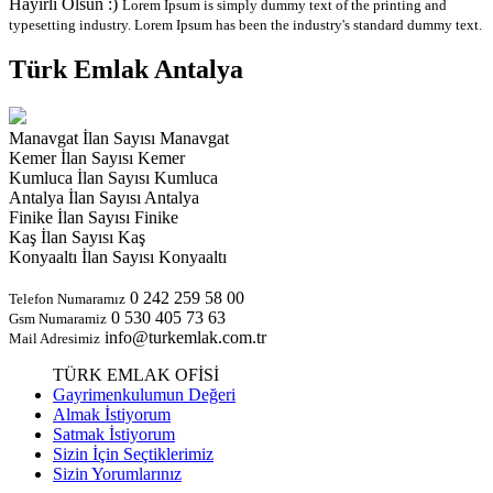
Hayırlı Olsun :)
Lorem Ipsum is simply dummy text of the printing and
typesetting industry. Lorem Ipsum has been the industry's standard dummy text.
Türk Emlak
Antalya
Manavgat
İlan Sayısı
Manavgat
Kemer
İlan Sayısı
Kemer
Kumluca
İlan Sayısı
Kumluca
Antalya
İlan Sayısı
Antalya
Finike
İlan Sayısı
Finike
Kaş
İlan Sayısı
Kaş
Konyaaltı
İlan Sayısı
Konyaaltı
0 242 259 58 00
Telefon Numaramız
0 530 405 73 63
Gsm Numaramiz
info@turkemlak.com.tr
Mail Adresimiz
TÜRK EMLAK OFİSİ
Gayrimenkulumun Değeri
Almak İstiyorum
Satmak İstiyorum
Sizin İçin Seçtiklerimiz
Sizin Yorumlarınız