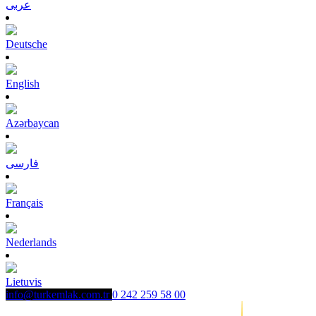
عربى
Deutsche
English
Azərbaycan
فارسی
Français
Nederlands
Lietuvis
info@turkemlak.com.tr
0 242 259 58 00