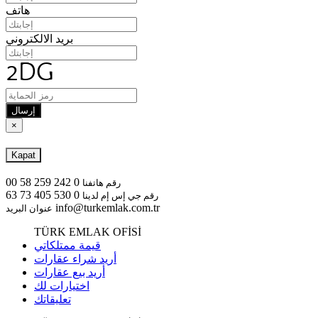
هاتف
بريد الالكتروني
إرسال
×
Kapat
0 242 259 58 00
رقم هاتفنا
0 530 405 73 63
رقم جي إس إم لدينا
info@turkemlak.com.tr
عنوان البريد
TÜRK EMLAK OFİSİ
قيمة ممتلكاتي
أريد شراء عقارات
أريد بيع عقارات
اختيارات لك
تعليقاتك