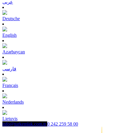
عربى
Deutsche
English
Azərbaycan
فارسی
Français
Nederlands
Lietuvis
info@turkemlak.com.tr
0 242 259 58 00