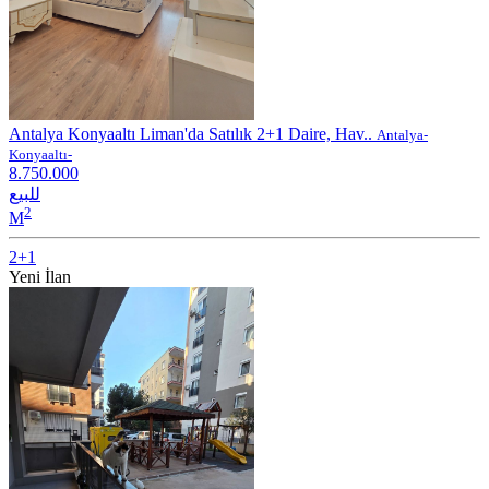
Antalya Konyaaltı Liman'da Satılık 2+1 Daire, Hav..
Antalya-
Konyaaltı-
8.750.000
للبيع
2
M
2+1
Yeni İlan