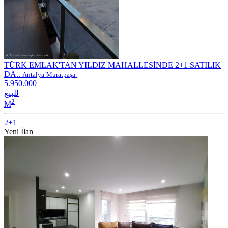
TÜRK EMLAK'TAN YILDIZ MAHALLESİNDE 2+1 SATILIK
DA..
Antalya-Muratpaşa-
5.950.000
للبيع
2
M
2+1
Yeni İlan