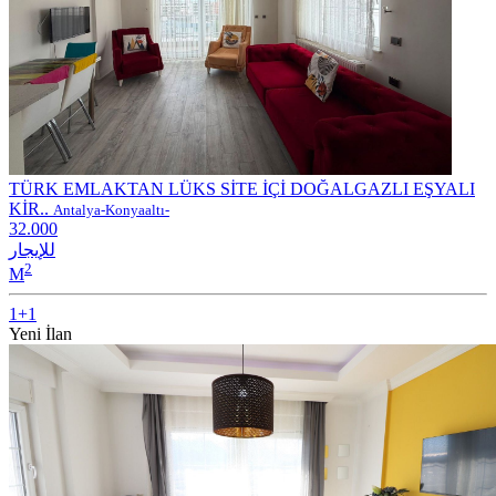
TÜRK EMLAKTAN LÜKS SİTE İÇİ DOĞALGAZLI EŞYALI
KİR..
Antalya-Konyaaltı-
32.000
للإيجار
2
M
1+1
Yeni İlan