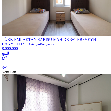
TÜRK EMLAKTAN SARISU MAH.DE 3+1 EBEVEYN
BANYOLU S..
Antalya-Konyaaltı-
8.000.000
للبيع
2
M
3+1
Yeni İlan