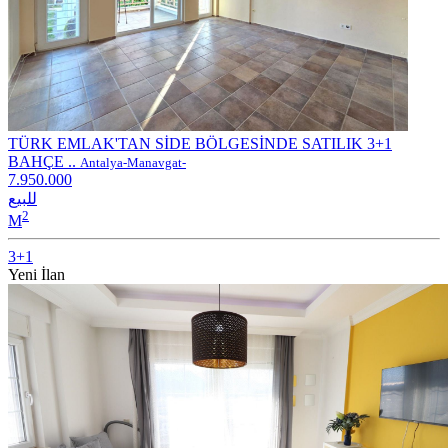
TÜRK EMLAK'TAN SİDE BÖLGESİNDE SATILIK 3+1
BAHÇE ..
Antalya-Manavgat-
7.950.000
للبيع
2
M
3+1
Yeni İlan