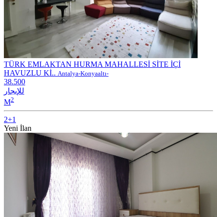
TÜRK EMLAKTAN HURMA MAHALLESİ SİTE İÇİ
HAVUZLU Kİ..
Antalya-Konyaaltı-
38.500
للإيجار
2
M
2+1
Yeni İlan