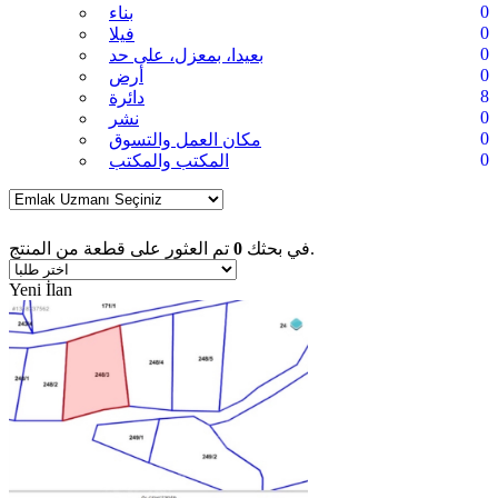
0
بناء
0
فيلا
0
بعيدا، بمعزل، على حد
0
أرض
8
دائرة
0
نشر
0
مكان العمل والتسوق
0
المكتب والمكتب
تم العثور على قطعة من المنتج.
في بحثك
0
Yeni İlan