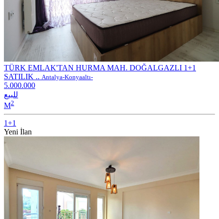
TÜRK EMLAK'TAN HURMA MAH. DOĞALGAZLI 1+1
SATILIK ..
Antalya-Konyaaltı-
5.000.000
للبيع
2
M
1+1
Yeni İlan