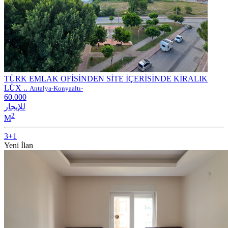
TÜRK EMLAK OFİSİNDEN SİTE İÇERİSİNDE KİRALIK
LÜX ..
Antalya-Konyaaltı-
60.000
للإيجار
2
M
3+1
Yeni İlan