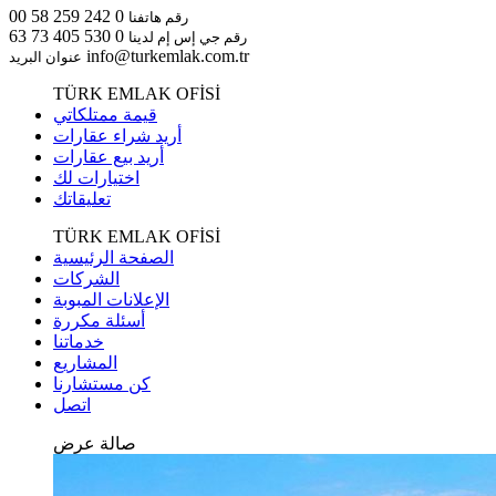
0 242 259 58 00
رقم هاتفنا
0 530 405 73 63
رقم جي إس إم لدينا
info@turkemlak.com.tr
عنوان البريد
TÜRK EMLAK OFİSİ
قيمة ممتلكاتي
أريد شراء عقارات
أريد بيع عقارات
اختيارات لك
تعليقاتك
TÜRK EMLAK OFİSİ
الصفحة الرئيسية
الشركات
الإعلانات المبوبة
أسئلة مكررة
خدماتنا
المشاريع
كن مستشارنا
اتصل
صالة عرض