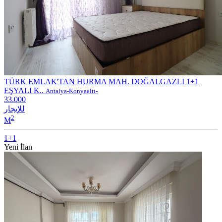
TÜRK EMLAK'TAN HURMA MAH. DOĞALGAZLI 1+1
EŞYALI K..
Antalya-Konyaaltı-
33.000
للإيجار
2
M
1+1
Yeni İlan