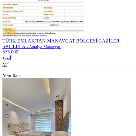
TÜRK EMLAK'TAN MANAVGAT BÖLGESİ GAZİLER
SATILIK A..
Antalya-Manavgat-
575.000
للبيع
2
M
Yeni İlan