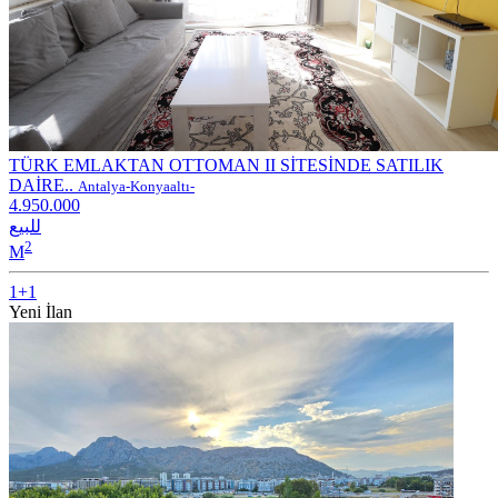
TÜRK EMLAKTAN OTTOMAN II SİTESİNDE SATILIK
DAİRE..
Antalya-Konyaaltı-
4.950.000
للبيع
2
M
1+1
Yeni İlan