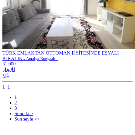
TÜRK EMLAKTAN OTTOMAN II SİTESİNDE EŞYALI
KİRALIK..
Antalya-Konyaaltı-
31.000
للإيجار
2
M
1+1
1
2
3
Sonraki >
Son sayfa >>