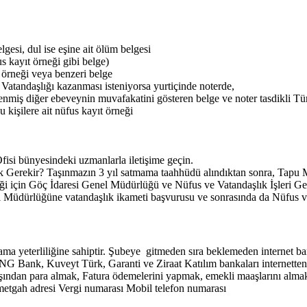
gesi, dul ise eşine ait ölüm belgesi
s kayıt örneği gibi belge)
t örneği veya benzeri belge
atandaşlığı kazanması isteniyorsa yurtiçinde noterde,
nlenmiş diğer ebeveynin muvafakatini gösteren belge ve noter tasdikli Tü
 kişilere ait nüfus kayıt örneği
fisi bünyesindeki uzmanlarla iletişime geçin.
erekir? Taşınmazın 3 yıl satmama taahhüdü alındıktan sonra, Tapu Müd
ği için Göç İdaresi Genel Müdürlüğü ve Nüfus ve Vatandaşlık İşleri Gene
il Müdürlüğüne vatandaşlık ikameti başvurusu ve sonrasında da Nüfus ve
şılama yeterliliğine sahiptir. Şubeye gitmeden sıra beklemeden internet 
NG Bank, Kuveyt Türk, Garanti ve Ziraat Katılım bankaları internette
şından para almak, Fatura ödemelerini yapmak, emekli maaşlarını almak g
kametgah adresi Vergi numarası Mobil telefon numarası