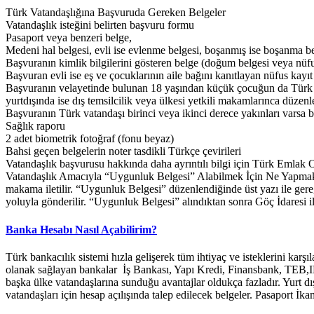
Türk Vatandaşlığına Başvuruda Gereken Belgeler
Vatandaşlık isteğini belirten başvuru formu
Pasaport veya benzeri belge,
Medeni hal belgesi, evli ise evlenme belgesi, boşanmış ise boşanma bel
Başvuranın kimlik bilgilerini gösteren belge (doğum belgesi veya nüfu
Başvuran evli ise eş ve çocuklarının aile bağını kanıtlayan nüfus kayı
Başvuranın velayetinde bulunan 18 yaşından küçük çocuğun da Türk V
yurtdışında ise dış temsilcilik veya ülkesi yetkili makamlarınca düze
Başvuranın Türk vatandaşı birinci veya ikinci derece yakınları varsa bu
Sağlık raporu
2 adet biometrik fotoğraf (fonu beyaz)
Bahsi geçen belgelerin noter tasdikli Türkçe çevirileri
Vatandaşlık başvurusu hakkında daha ayrıntılı bilgi için Türk Emlak O
Vatandaşlık Amacıyla “Uygunluk Belgesi” Alabilmek İçin Ne Yapmak G
makama iletilir. “Uygunluk Belgesi” düzenlendiğinde üst yazı ile gere
yoluyla gönderilir. “Uygunluk Belgesi” alındıktan sonra Göç İdaresi 
Banka Hesabı Nasıl Açabilirim?
Türk bankacılık sistemi hızla gelişerek tüm ihtiyaç ve isteklerini kar
olanak sağlayan bankalar İş Bankası, Yapı Kredi, Finansbank, TEB,I
başka ülke vatandaşlarına sunduğu avantajlar oldukça fazladır. Yurt dı
vatandaşları için hesap açılışında talep edilecek belgeler. Pasaport İ