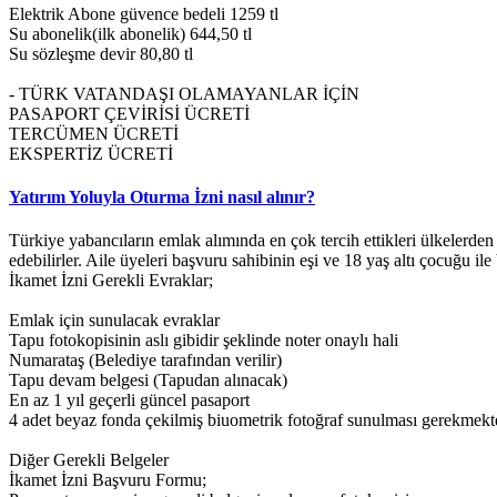
Elektrik Abone güvence bedeli 1259 tl
Su abonelik(ilk abonelik) 644,50 tl
Su sözleşme devir 80,80 tl
- TÜRK VATANDAŞI OLAMAYANLAR İÇİN
PASAPORT ÇEVİRİSİ ÜCRETİ
TERCÜMEN ÜCRETİ
EKSPERTİZ ÜCRETİ
Yatırım Yoluyla Oturma İzni nasıl alınır?
Türkiye yabancıların emlak alımında en çok tercih ettikleri ülkelerden
edebilirler. Aile üyeleri başvuru sahibinin eşi ve 18 yaş altı çocuğu il
İkamet İzni Gerekli Evraklar;
Emlak için sunulacak evraklar
Tapu fotokopisinin aslı gibidir şeklinde noter onaylı hali
Numarataş (Belediye tarafından verilir)
Tapu devam belgesi (Tapudan alınacak)
En az 1 yıl geçerli güncel pasaport
4 adet beyaz fonda çekilmiş biuometrik fotoğraf sunulması gerekmekte
Diğer Gerekli Belgeler
İkamet İzni Başvuru Formu;