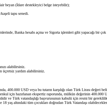
r beyan (İdare destekleyici belge isteyebilir);
/kaşeli tapu senedi.
lerinde, Banka hesabı açma ve Sigorta işlemleri gibi yapacağı bir çok 
zı alabilirsiniz.
üçretsiz yardım alabilirsiniz.
a, 400.000 USD veya bu tutarın karşılığı olan Türk Lirası değeri belirti
nkul için hazırlanan ekspertiz raporunda, mülkün değerinin 400.000 US
lidir ve Türk vatandaşlığı başvurusunun kabulü için resmi bir gereklili
ve 18 yaş altındaki tüm çocukları doğrudan Türk Vatandaşı olabilecekler