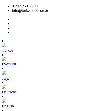
0 242 259 58 00
info@turkemlak.com.tr
Türkçe
Pусский
عربى
Deutsche
English