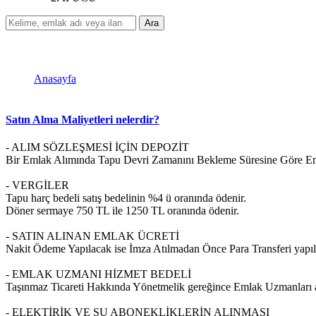
Ara
İPUCU
Anasayfa
İPUCU
Satın Alma Maliyetleri nelerdir?
- ALIM SÖZLEŞMESİ İÇİN DEPOZİT
Bir Emlak Alımında Tapu Devri Zamanını Bekleme Süresine Göre Eml
- VERGİLER
Tapu harç bedeli satış bedelinin %4 ü oranında ödenir.
Döner sermaye 750 TL ile 1250 TL oranında ödenir.
- SATIN ALINAN EMLAK ÜCRETİ
Nakit Ödeme Yapılacak ise İmza Atılmadan Önce Para Transferi yapılmal
- EMLAK UZMANI HİZMET BEDELİ
Taşınmaz Ticareti Hakkında Yönetmelik gereğince Emlak Uzmanları alı
- ELEKTİRİK VE SU ABONEKLİKLERİN ALINMASI