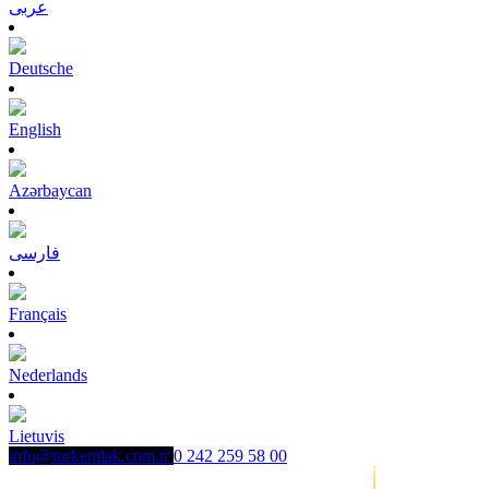
عربى
Deutsche
English
Azərbaycan
فارسی
Français
Nederlands
Lietuvis
info@turkemlak.com.tr
0 242 259 58 00