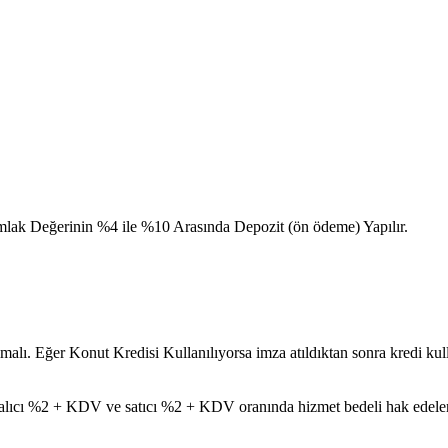
ak Değerinin %4 ile %10 Arasında Depozit (ön ödeme) Yapılır.
ı. Eğer Konut Kredisi Kullanılıyorsa imza atıldıktan sonra kredi kulla
cı %2 + KDV ve satıcı %2 + KDV oranında hizmet bedeli hak edeler. Sat