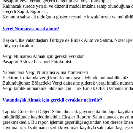
Pasaport veya yerine geçerli belgenin aslı veya fotokopisi;
Kalınacak sürede yeterli ve düzenli maddi imkâna sahip olunduğuna dai
Geçerli Sağlık Sigortası;
Konutun şahsa ait olduğunu gösterir resmi, e imzalı/imzalı ve mühürlü
Vergi Numarası nasıl alınır?
Başka Ülke vatandaşları Türkiye de Emlak Alım ve Satımı, Noter işlem
ihtiyaçı olacaktır.
Vergi Numarası Almak için gerekli evraklar
Pasaport Aslı ve Pasaport Fotokopisi
Yabancılara Vergi Numarası Alma Yöntemleri
Elektronik ortamda vergi kimlik numarası talebinde bulunabilirsiniz.
Bulunduğunuz Bölgedeki Vergi dairesine giderek vergi kimlik numaranı
Vergi kimlik numaranızı almanız için Türk Emlak Ofisi Uzmanlarından 
Vatandaşlık Almak için gerekli evraklar nelerdir?
Tapuda Gösterilen Değer: Satın alınacak gayrimenkulün tapu kayıtlarınd
müdürlüğünde kaydedilmelidir. Eksper Raporu: Satın alınacak gayrime
gerekmektedir. Bu rapor, işlemin geçerliliği açısından son derece önem
kaydına üç yıl satılmama şerhi koyulmak kaydıyla satın alan kişi, eşi 