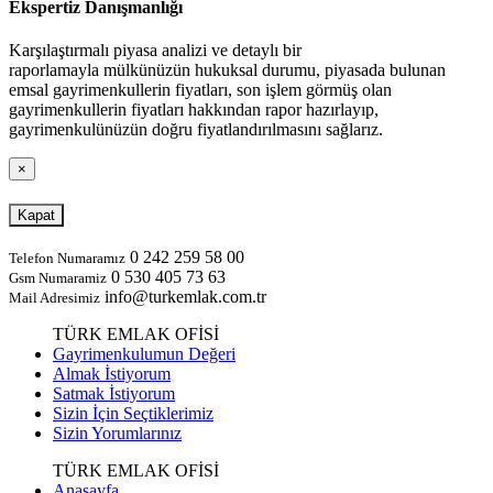
Ekspertiz Danışmanlığı
Karşılaştırmalı piyasa analizi ve detaylı bir
raporlamayla mülkünüzün hukuksal durumu, piyasada bulunan
emsal gayrimenkullerin fiyatları, son işlem görmüş olan
gayrimenkullerin fiyatları hakkından rapor hazırlayıp,
gayrimenkulünüzün doğru fiyatlandırılmasını sağlarız.
×
Kapat
0 242 259 58 00
Telefon Numaramız
0 530 405 73 63
Gsm Numaramiz
info@turkemlak.com.tr
Mail Adresimiz
TÜRK EMLAK OFİSİ
Gayrimenkulumun Değeri
Almak İstiyorum
Satmak İstiyorum
Sizin İçin Seçtiklerimiz
Sizin Yorumlarınız
TÜRK EMLAK OFİSİ
Anasayfa