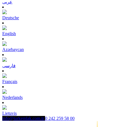
عربى
Deutsche
English
Azərbaycan
فارسی
Français
Nederlands
Lietuvis
info@turkemlak.com.tr
0 242 259 58 00