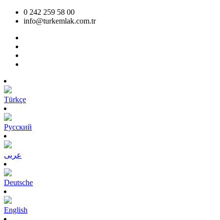
0 242 259 58 00
info@turkemlak.com.tr
Türkçe
Pусский
عربى
Deutsche
English