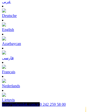
عربى
Deutsche
English
Azərbaycan
فارسی
Français
Nederlands
Lietuvis
info@turkemlak.com.tr
0 242 259 58 00