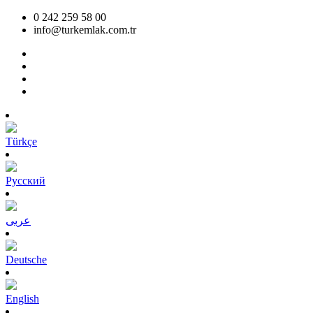
0 242 259 58 00
info@turkemlak.com.tr
Türkçe
Pусский
عربى
Deutsche
English