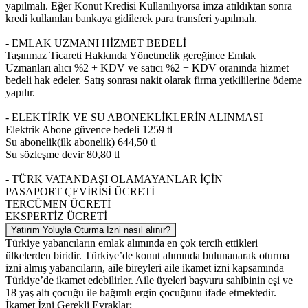
yapılmalı. Eğer Konut Kredisi Kullanılıyorsa imza atıldıktan sonra
kredi kullanılan bankaya gidilerek para transferi yapılmalı.
- EMLAK UZMANI HİZMET BEDELİ
Taşınmaz Ticareti Hakkında Yönetmelik gereğince Emlak
Uzmanları alıcı %2 + KDV ve satıcı %2 + KDV oranında hizmet
bedeli hak edeler. Satış sonrası nakit olarak firma yetkililerine ödeme
yapılır.
- ELEKTİRİK VE SU ABONEKLİKLERİN ALINMASI
Elektrik Abone güvence bedeli 1259 tl
Su abonelik(ilk abonelik) 644,50 tl
Su sözleşme devir 80,80 tl
- TÜRK VATANDAŞI OLAMAYANLAR İÇİN
PASAPORT ÇEVİRİSİ ÜCRETİ
TERCÜMEN ÜCRETİ
EKSPERTİZ ÜCRETİ
Yatırım Yoluyla Oturma İzni nasıl alınır?
Türkiye yabancıların emlak alımında en çok tercih ettikleri
ülkelerden biridir. Türkiye’de konut alımında bulunanarak oturma
izni almış yabancıların, aile bireyleri aile ikamet izni kapsamında
Türkiye’de ikamet edebilirler. Aile üyeleri başvuru sahibinin eşi ve
18 yaş altı çocuğu ile bağımlı ergin çocuğunu ifade etmektedir.
İkamet İzni Gerekli Evraklar;