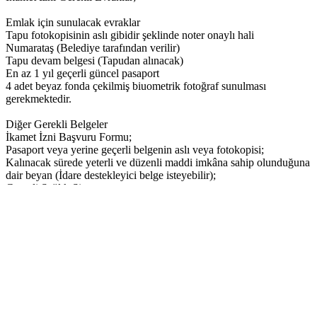
Emlak için sunulacak evraklar
Tapu fotokopisinin aslı gibidir şeklinde noter onaylı hali
Numarataş (Belediye tarafından verilir)
Tapu devam belgesi (Tapudan alınacak)
En az 1 yıl geçerli güncel pasaport
4 adet beyaz fonda çekilmiş biuometrik fotoğraf sunulması
gerekmektedir.
Diğer Gerekli Belgeler
İkamet İzni Başvuru Formu;
Pasaport veya yerine geçerli belgenin aslı veya fotokopisi;
Kalınacak sürede yeterli ve düzenli maddi imkâna sahip olunduğuna
dair beyan (İdare destekleyici belge isteyebilir);
Geçerli Sağlık Sigortası;
Konutun şahsa ait olduğunu gösterir resmi, e imzalı/imzalı ve
mühürlü/kaşeli tapu senedi.
Tümünü Gör
Biz Sizi
Arayalım
TÜRK EMLAK OFİSİ