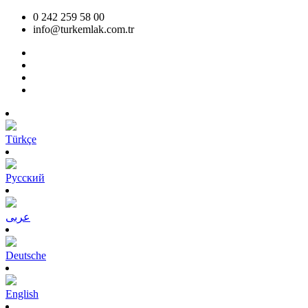
0 242 259 58 00
info@turkemlak.com.tr
Türkçe
Pусский
عربى
Deutsche
English