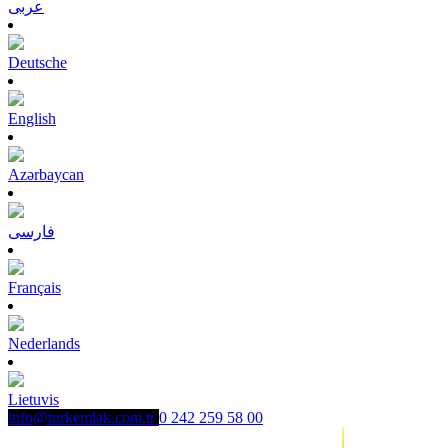
عربى
Deutsche
English
Azərbaycan
فارسی
Français
Nederlands
Lietuvis
info@turkemlak.com.tr
0 242 259 58 00