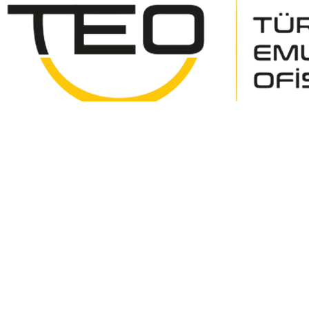
Anasayfa
Hakkımızda
İlanlar
İPUCU
Hizmetlerimiz
Projeler
Danışmanımız Olun
İletişim
TÜRK EMLAK OFİSİNE HOŞ GELDİNİZ
ANTALYA VE ÇEVRE BÖLGELERINE HİZMET VERİYORUZ
Almak İstiyorum
Satmak İstiyorum